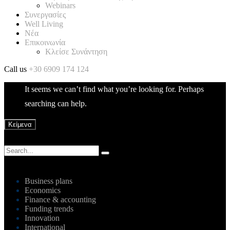
Webinars
Συνεργασίες
Well Living
Νέα
Επικοινωνία
Κλείσε Συνάντηση
Call us
+30 6909 174 124
It seems we can’t find what you’re looking for. Perhaps
searching can help.
Κείμενα
Business plans
Economics
Finance & accounting
Funding trends
Innovation
International