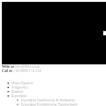
Write us
info@fbfocus.gr
Call us
+30 6909 174 124
Ποιοι Είμαστε
Υπηρεσίες
Projects
Σεμινάρια
Σεμινάρια Οργάνωσης & Διοίκησης
Σεμινάρια Εκπαίδευσης Προσωπικού